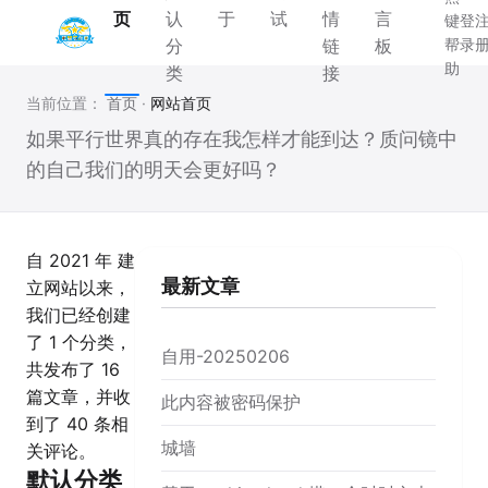
页
认
于
试
情
言
键
登
分
链
板
帮
录
助
类
接
当前位置：
首页
·
网站首页
如果平行世界真的存在我怎样才能到达？质问镜中
的自己我们的明天会更好吗？
自 2021 年 建
最新文章
立网站以来，
我们已经创建
了 1 个分类，
自用-20250206
共发布了 16
篇文章，并收
此内容被密码保护
到了 40 条相
城墙
关评论。
默认分类