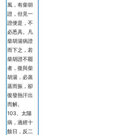
風，有柴胡
證，但見一
證便是，不
必悉具。凡
柴胡湯病證
而下之，若
柴胡證不罷
者，復與柴
胡湯，必蒸
蒸而振，卻
復發熱汗出
而解。
103、太陽
病，過經十
餘日，反二