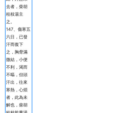
去者，柴胡
桂枝湯主
之。
147、傷寒五
六日，已發
汗而復下
之，胸脅滿
微結，小便
不利，渴而
不嘔，但頭
汗出，往來
寒熱，心煩
者，此為未
解也，柴胡
桂枝乾薑湯