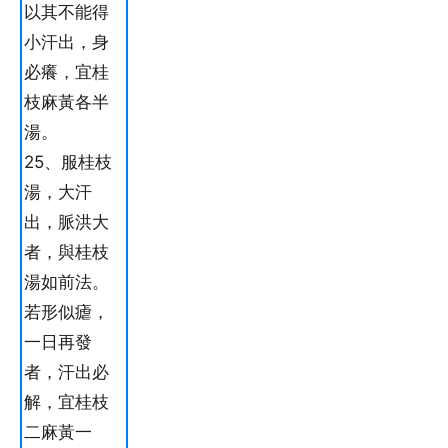
以其不能得
小汗出，身
必癢，宜桂
枝麻黃各半
湯。
25、服桂枝
湯，大汗
出，脈洪大
者，與桂枝
湯如前法。
若形似瘧，
一日再發
者，汗出必
解，宜桂枝
二麻黃一