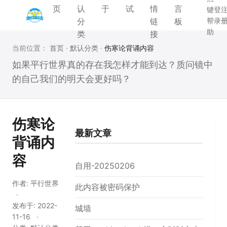
页
认
于
试
情
言
键
登
分
链
板
帮
录
助
类
接
当前位置：
首页
·
默认分类
·
伤寒论背诵内容
如果平行世界真的存在我怎样才能到达？质问镜中
的自己我们的明天会更好吗？
伤寒论
最新文章
背诵内
容
自用-20250206
作者:
平行世界
此内容被密码保护
发布于:
2022-
城墙
11-16