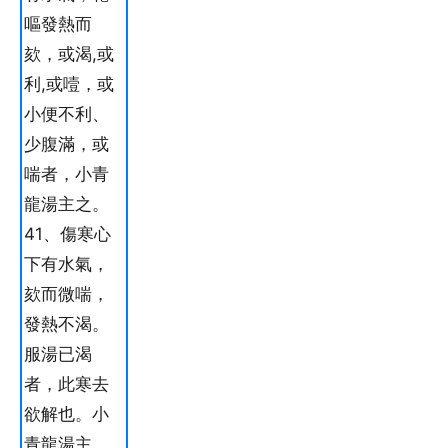
嘔發熱而
欬，或渴,或
利,或噎，或
小便不利、
少腹滿，或
喘者，小青
龍湯主之。
41、傷寒心
下有水氣，
欬而微喘，
發熱不渴。
服湯已渴
者，此寒去
欲解也。小
青龍湯主