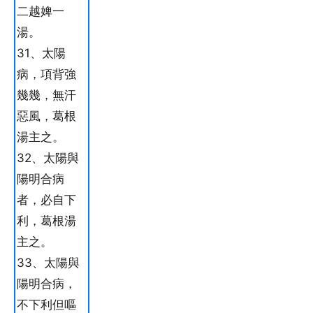
二越婢一
湯。
31、太陽
病，項背強
幾幾，無汗
惡風，葛根
湯主之。
32、太陽與
陽明合病
者，必自下
利，葛根湯
主之。
33、太陽與
陽明合病，
不下利但嘔