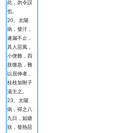
此，勿令誤
也。
20、太陽
病，發汗，
遂漏不止，
其人惡風，
小便難，四
肢微急，難
以屈伸者，
桂枝加附子
湯主之。
23、太陽
病，得之八
九日，如瘧
狀，發熱惡