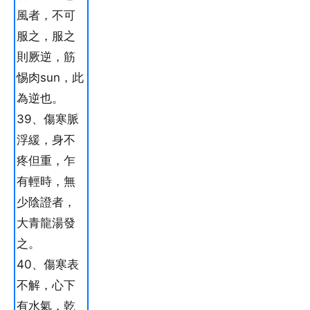
風者，不可
服之，服之
則厥逆，筋
惕肉sun，此
為逆也。
39、傷寒脈
浮緩，身不
疼但重，乍
有輕時，無
少陰證者，
大青龍湯發
之。
40、傷寒表
不解，心下
有水氣，乾