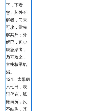
下，下者
愈。其外不
解者，尚未
可攻，當先
解其外；外
解已，但少
腹急結者，
乃可攻之，
宜桃核承氣
湯。
124、太陽病
六七日，表
證仍在，脈
微而沉，反
不結胸，其