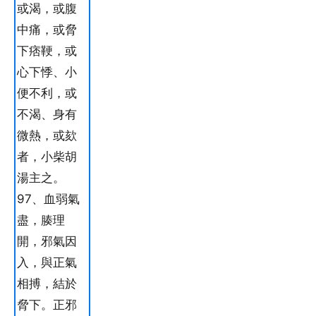
或渴，或腹
中痛，或脅
下痞鞕，或
心下悸、小
便不利，或
不渴、身有
微熱，或欬
者，小柴胡
湯主之。
97、血弱氣
盡，腠理
開，邪氣因
入，與正氣
相搏，結於
脅下。正邪