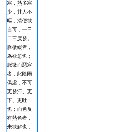
寒，熱多寒
少，其人不
嘔，清便欲
自可，一日
二三度發。
脈微緩者，
為欲愈也；
脈微而惡寒
者，此陰陽
俱虛，不可
更發汗、更
下、更吐
也；面色反
有熱色者，
未欲解也，