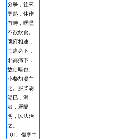
分爭，往來
寒熱，休作
有時，嘿嘿
不欲飲食。
臟府相連，
其痛必下，
邪高痛下，
故使嘔也。
小柴胡湯主
之。服柴胡
湯已，渴
者，屬陽
明，以法治
之。
101、傷寒中