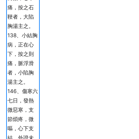
痛，按之石
鞕者，大陷
胸湯主之。
138、小結胸
病，正在心
下，按之則
痛，脈浮滑
者，小陷胸
湯主之。
146、傷寒六
七日，發熱
微惡寒，支
節煩疼，微
嘔，心下支
結，外證未