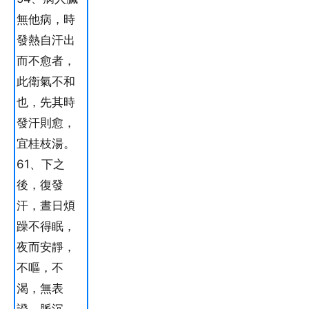
無他病，時
發熱自汗出
而不愈者，
此衛氣不和
也，先其時
發汗則愈，
宜桂枝湯。
61、下之
後，復發
汗，晝日煩
躁不得眠，
夜而安靜，
不嘔，不
渴，無表