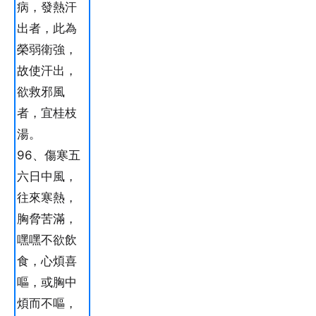
病，發熱汗
出者，此為
榮弱衛強，
故使汗出，
欲救邪風
者，宜桂枝
湯。
96、傷寒五
六日中風，
往來寒熱，
胸脅苦滿，
嘿嘿不欲飲
食，心煩喜
嘔，或胸中
煩而不嘔，