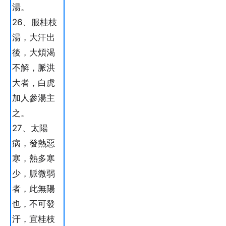
湯。
26、服桂枝
湯，大汗出
後，大煩渴
不解，脈洪
大者，白虎
加人參湯主
之。
27、太陽
病，發熱惡
寒，熱多寒
少，脈微弱
者，此無陽
也，不可發
汗，宜桂枝