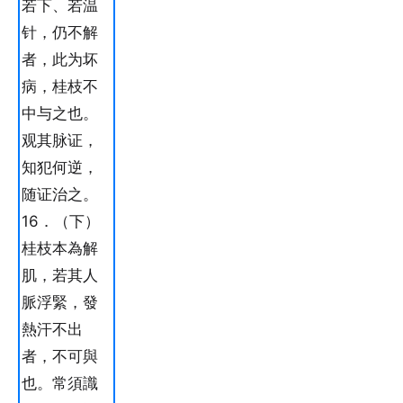
若下、若温
针，仍不解
者，此为坏
病，桂枝不
中与之也。
观其脉证，
知犯何逆，
随证治之。
16．（下）
桂枝本為解
肌，若其人
脈浮緊，發
熱汗不出
者，不可與
也。常須識