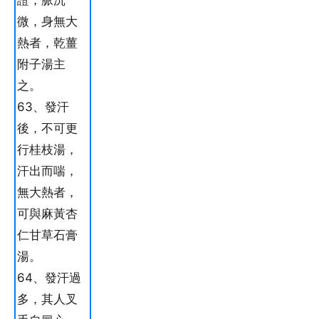
證，脈沉
微，身無大
熱者，乾薑
附子湯主
之。
63、發汗
後，不可更
行桂枝湯，
汗出而喘，
無大熱者，
可與麻黃杏
仁甘草石膏
湯。
64、發汗過
多，其人叉