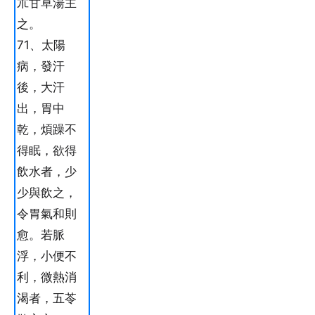
朮甘草湯主
之。
71、太陽
病，發汗
後，大汗
出，胃中
乾，煩躁不
得眠，欲得
飲水者，少
少與飲之，
令胃氣和則
愈。若脈
浮，小便不
利，微熱消
渴者，五苓