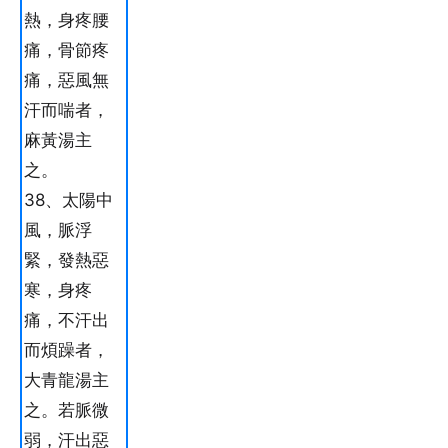
熱，身疼腰
痛，骨節疼
痛，惡風無
汗而喘者，
麻黃湯主
之。
38、太陽中
風，脈浮
緊，發熱惡
寒，身疼
痛，不汗出
而煩躁者，
大青龍湯主
之。若脈微
弱，汗出惡