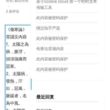
分类:
默认分类
基于cookie cloud 搭一个时时文本
传输工具
2 条评论
此内容被密码保护
绕过知乎严选
《傷寒論》
背誦文內容
此内容被密码保护
1、太陽之為
伤寒论背诵内容
病，脈浮，
頭項強痛而
此内容被密码保护
惡寒。
此内容被密码保护
2、太陽病，
發熱，汗
出，惡風，
脈緩者，名
最近回复
為中風。