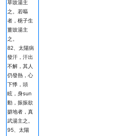
草豉湯主
之。若嘔
者，梔子生
薑豉湯主
之。
82、太陽病
發汗，汗出
不解，其人
仍發熱，心
下悸，頭
眩，身sun
動，振振欲
擗地者，真
武湯主之。
95、太陽