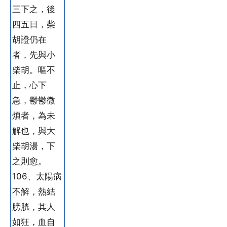
三下之，後
四五日，柴
胡證仍在
者，先與小
柴胡。嘔不
止，心下
急，鬱鬱微
煩者，為未
解也，與大
柴胡湯，下
之則愈。
106、太陽病
不解，熱結
膀胱，其人
如狂，血自