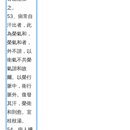
之。
53、病常自
汗出者，此
為榮氣和，
榮氣和者，
外不諧，以
衛氣不共榮
氣諧和故
爾。以榮行
脈中，衛行
脈外。復發
其汗，榮衛
和則愈。宜
桂枝湯。
54、病人臟