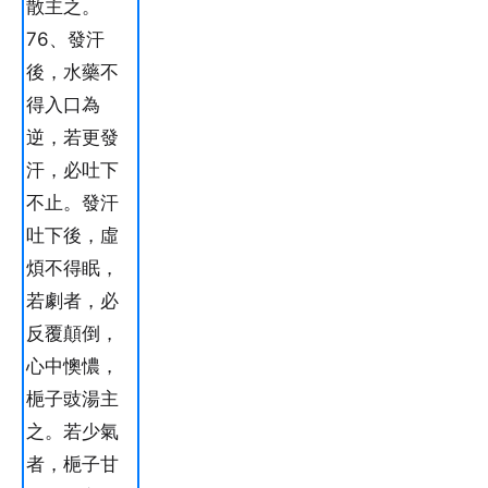
散主之。
76、發汗
後，水藥不
得入口為
逆，若更發
汗，必吐下
不止。發汗
吐下後，虛
煩不得眠，
若劇者，必
反覆顛倒，
心中懊憹，
梔子豉湯主
之。若少氣
者，梔子甘