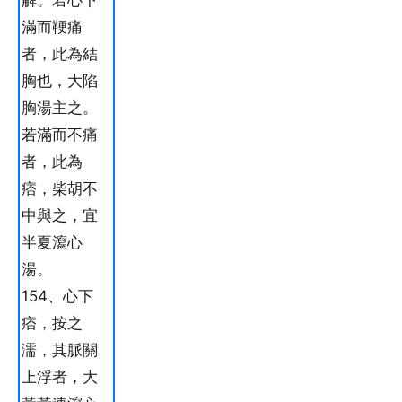
解。若心下
滿而鞕痛
者，此為結
胸也，大陷
胸湯主之。
若滿而不痛
者，此為
痞，柴胡不
中與之，宜
半夏瀉心
湯。
154、心下
痞，按之
濡，其脈關
上浮者，大