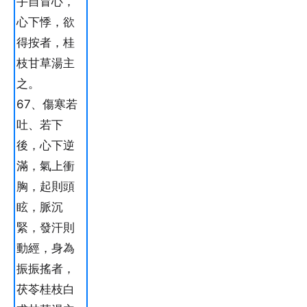
手自冒心，
心下悸，欲
得按者，桂
枝甘草湯主
之。
67、傷寒若
吐、若下
後，心下逆
滿，氣上衝
胸，起則頭
眩，脈沉
緊，發汗則
動經，身為
振振搖者，
茯苓桂枝白