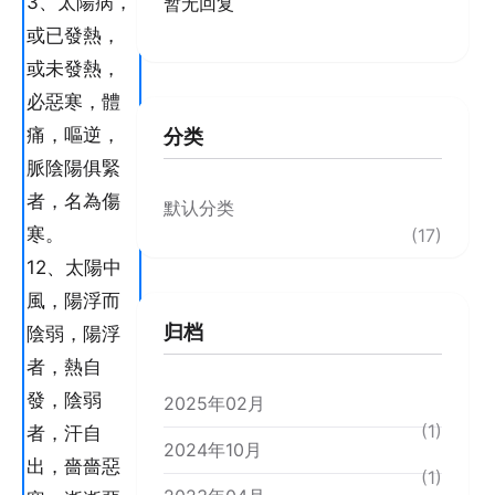
3、太陽病，
暂无回复
或已發熱，
或未發熱，
必惡寒，體
痛，嘔逆，
分类
脈陰陽俱緊
者，名為傷
默认分类
寒。
(17)
12、太陽中
風，陽浮而
归档
陰弱，陽浮
者，熱自
發，陰弱
2025年02月
(1)
者，汗自
2024年10月
出，嗇嗇惡
(1)