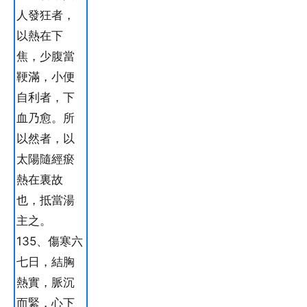
人發狂者，
以熱在下
焦，少腹當
鞕滿，小便
自利者，下
血乃愈。所
以然者，以
太陽隨經瘀
熱在裏故
也，抵當湯
主之。
135、傷寒六
七日，結胸
熱實，脈沉
而緊，心下