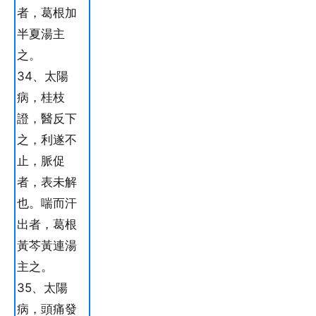
者，葛根加
半夏湯主
之。
34、太陽
病，桂枝
證，醫反下
之，利遂不
止，脈促
者，表未解
也。喘而汗
出者，葛根
黃芩黃連湯
主之。
35、太陽
病，頭痛發