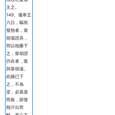
主之。
149、傷寒五
六日，嘔而
發熱者，柴
胡湯證具，
而以他藥下
之，柴胡證
仍在者，復
與柴胡湯。
此雖已下
之，不為
逆，必蒸蒸
而振，卻發
熱汗出而