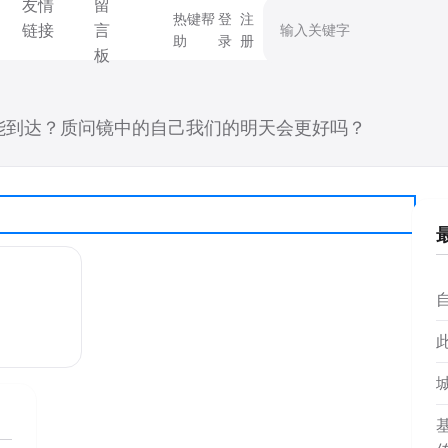
友情
留
搜索关键字
热键帮
登
注
链接
言
助
录
册
板
能到达？质问镜中的自己我们的明天会更好吗？
自
基