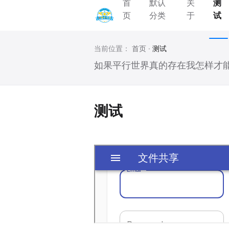
首
默认
关
测
页
分类
于
试
当前位置：
首页
·
测试
如果平行世界真的存在我怎样才
测试