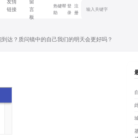
友情
留
搜索关键字
热键帮
登
注
链接
言
助
录
册
板
能到达？质问镜中的自己我们的明天会更好吗？
自
基