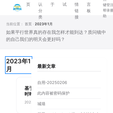
页
认
于
试
情
言
键
登
分
链
板
帮
录
助
类
接
当前位置：
首页
·
2023年1月
如果平行世界真的存在我怎样才能到达？质问镜中
的自己我们的明天会更好吗？
2023年1
最新文章
月
自用-20250206
基于cookie cloud 搭一个
此内容被密码保护
时时文本传输工具
2023-01-22
城墙