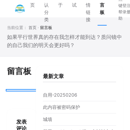
页
认
于
试
情
言
键
登
分
链
板
帮
录
助
类
接
当前位置：
首页
·
留言板
如果平行世界真的存在我怎样才能到达？质问镜中
的自己我们的明天会更好吗？
留言板
最新文章
自用-20250206
此内容被密码保护
城墙
发表
评论