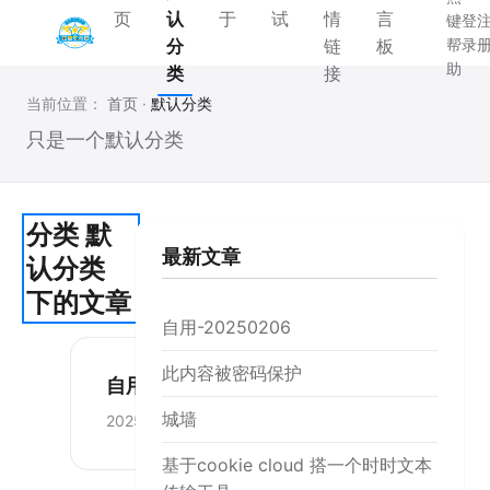
页
认
于
试
情
言
键
登
分
链
板
帮
录
助
类
接
当前位置：
首页
·
默认分类
只是一个默认分类
分类 默
最新文章
认分类
下的文章
自用-20250206
此内容被密码保护
自用-20250206
城墙
2025-02-06
基于cookie cloud 搭一个时时文本