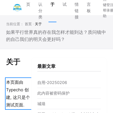
页
认
于
试
情
言
键
登
分
链
板
帮
录
助
类
接
当前位置：
首页
·
关于
如果平行世界真的存在我怎样才能到达？质问镜中
的自己我们的明天会更好吗？
关于
最新文章
本页面由
自用-20250206
Typecho 创
此内容被密码保护
建, 这只是个
城墙
测试页面.