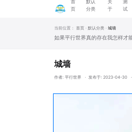
首
默认
关
测
页
分类
于
试
当前位置：
首页
·
默认分类
·
城墙
如果平行世界真的存在我怎样才
城墙
作者:
平行世界
发布于:
2023-04-30