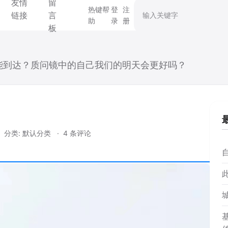
友情
留
搜索关键字
热键帮
登
注
链接
言
助
录
册
板
能到达？质问镜中的自己我们的明天会更好吗？
分类:
默认分类
4 条评论
自
基