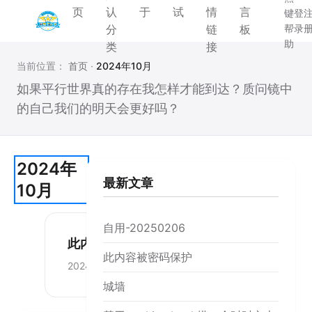
页
认
于
试
情
言
键
登
分
链
板
帮
录
助
类
接
当前位置：
首页
·
2024年10月
如果平行世界真的存在我怎样才能到达？质问镜中
的自己我们的明天会更好吗？
2024年
最新文章
10月
自用-20250206
此内容被密码保护
此内容被密码保护
2024-10-18
城墙